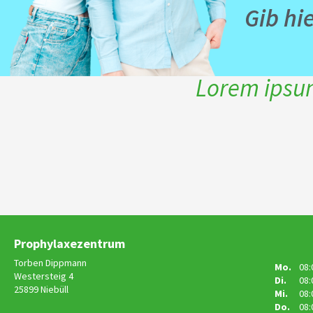
Gib hi
Lorem ipsum
Prophylaxezentrum
Torben Dippmann
Mo.
08:
Westersteig 4
Di.
08:
25899 Niebüll
Mi.
08:
Do.
08: