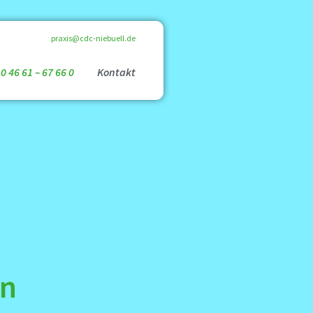
praxis@cdc-niebuell.de
 0 46 61 – 67 66 0
Kontakt
in